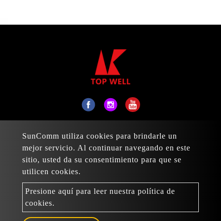
No. 31, Daxing 17th St., Taiping Dist., Ciudad de
SunComm utiliza cookies para brindarle un
Taichung 411, Taiwán
mejor servicio. Al continuar navegando en este
Correo:
sales@topwell-tools.com
sitio, usted da su consentimiento para que se
utilicen cookies.
TELÉFONO:
+886-4-23926088
FAX:+886-4-23926089
Presione aquí para leer nuestra política de
cookies.
Copyright © 2022-2026 Top Well Tools Industrial Co., Ltd.