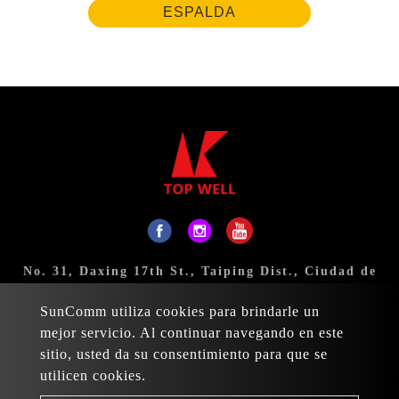
ESPALDA
No. 31, Daxing 17th St., Taiping Dist., Ciudad de
Taichung 411, Taiwán
SunComm utiliza cookies para brindarle un
Correo:
sales@topwell-tools.com
mejor servicio. Al continuar navegando en este
sitio, usted da su consentimiento para que se
TELÉFONO:
+886-4-23926088
utilicen cookies.
FAX:+886-4-23926089