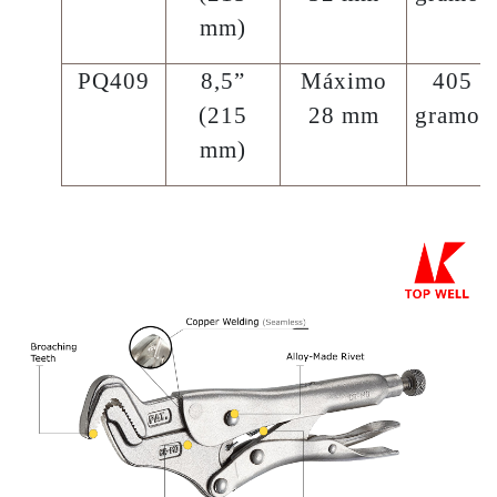
mm)
PQ409
8,5”
Máximo
405
(215
28 mm
gramos
mm)