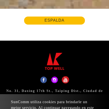
ESPALDA
No. 31, Daxing 17th St., Taiping Dist., Ciudad de
Taichung 411, Taiwán
SunComm utiliza cookies para brindarle un
Correo:
sales@topwell-tools.com
mejor servicio. Al continuar navegando en este