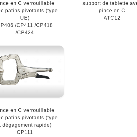
ince en C verrouillable
support de tablette av
c patins pivotants (type
pince en C
UE)
ATC12
P406 /CP411 /CP418
/CP424
ince en C verrouillable
c patins pivotants (type
à dégagement rapide)
CP111