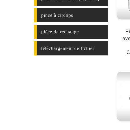
pince à circlips
P
pièce de rechange
ave
téléchargement de fichier
C