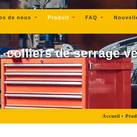
os de nous
Produit
FAQ
Nouvel
colliers de serrage v
Accueil
Prod