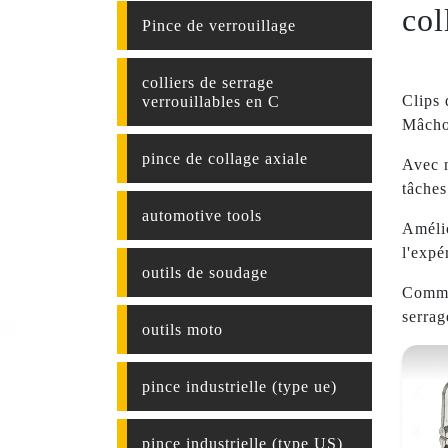
col
Pince de verrouillage
colliers de serrage
Clips 
verrouillables en C
Mâchoi
pince de collage axiale
Avec n
tâches
automotive tools
Amélio
l'expé
outils de soudage
Comman
serrag
outils moto
pince industrielle (type ue)
pince industrielle (type US)