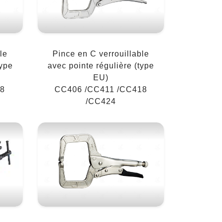
le
Pince en C verrouillable
type
avec pointe régulière (type
EU)
18
CC406 /CC411 /CC418
/CC424