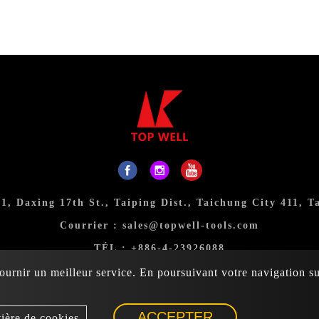
31, Daxing 17th St., Taiping Dist., Taichung City 411, T
Courrier :
sales@topwell-tools.com
TÉL :
+886-4-23926088
FAX：+886-4-23926089
urnir un meilleur service. En poursuivant votre navigation sur
6 Top Well Tools Industrial Co., Ltd. All rights reserved.
At
ACCEPTER
tière de cookies.