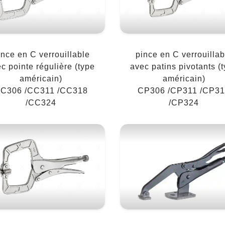
ince en C verrouillable
pince en C verrouillab
c pointe régulière (type
avec patins pivotants (
américain)
américain)
C306 /CC311 /CC318
CP306 /CP311 /CP3
/CC324
/CP324