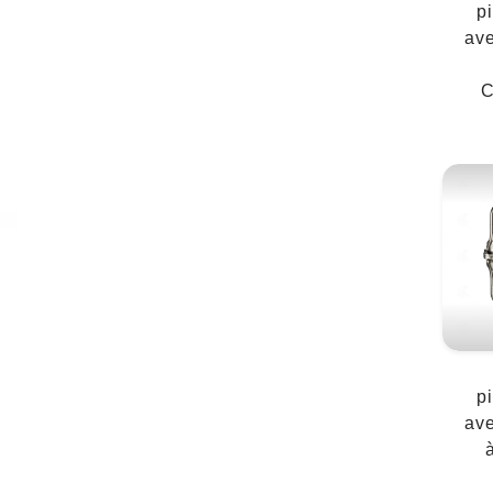
p
ave
C
p
ave