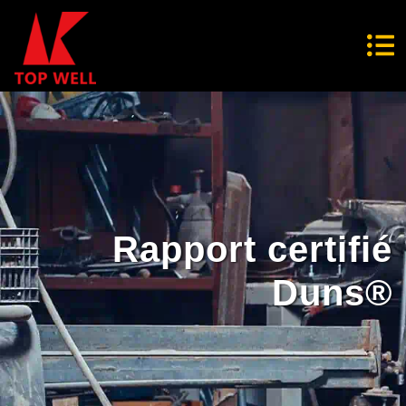
Rapport certifié
Duns®