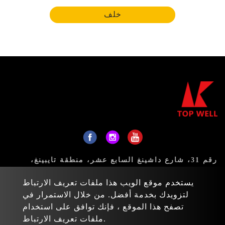
خلف
رقم 31، شارع داشينغ السابع عشر، منطقة تايبينغ،
مدينة تايتشونغ 411، تايوان
يستخدم موقع الويب هذا ملفات تعريف الارتباط
البريد:
sales@topwell-tools.com
لتزويدك بخدمة أفضل. من خلال الاستمرار في
تصفح هذا الموقع ، فإنك توافق على استخدام
هاتف:
+886-4-23926088
ملفات تعريف الارتباط.
فاكس: +886-4-23926089