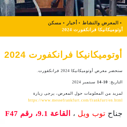
المعرض والنشاط
أخبار
مسكن
أوتوميكانيكا فرانكفورت 2024
أوتوميكانيكا فرانكفورت 2024
سنحضر معرض أوتوميكانيكا 2024 فرانكفورت.
التاريخ:
10-14
سبتمبر 2024
لمزيد من المعلومات حول المعرض، يرجى زيارة
https://www.messefrankfurt.com/frankfurt/en.html
جناح
توب ويل
،
القاعة 9.1، رقم F47