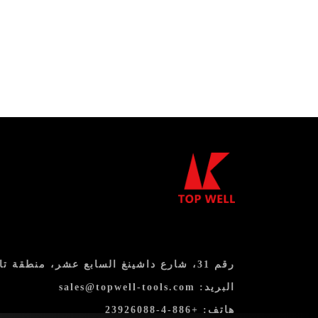
رقم 31، شارع داشينغ السابع عشر، منطقة تايبينغ، مدينة تايتشونغ 411، تايوان
البريد:
sales@topwell-tools.com
هاتف:
+886-4-23926088