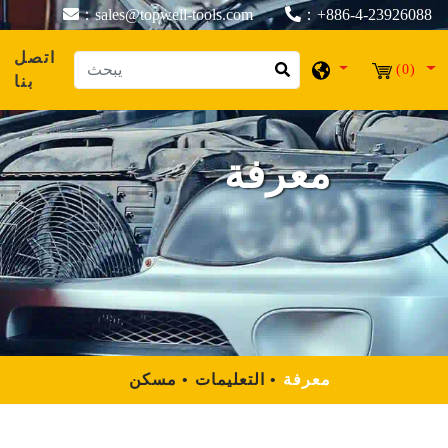
：sales@topwell-tools.com
：+886-4-23926088
اتصل
(0)
بنا
معرفة
معرفة
التعليمات
مسكن