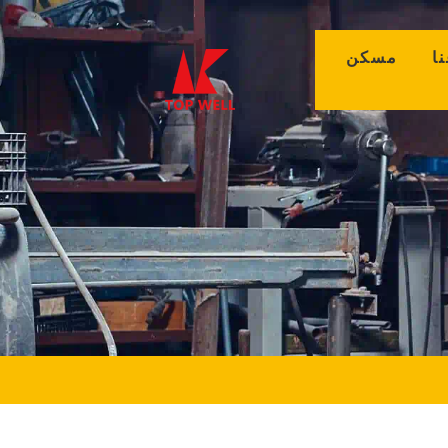
(curr
مسكن