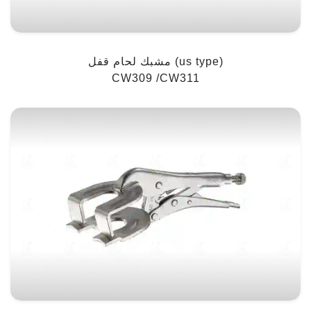
مشبك لحام قفل (us type)
CW309 /CW311