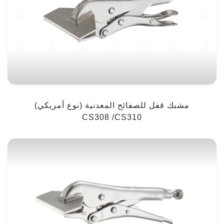
مشبك قفل للصفائح المعدنية (نوع أمريكي)
CS308 /CS310