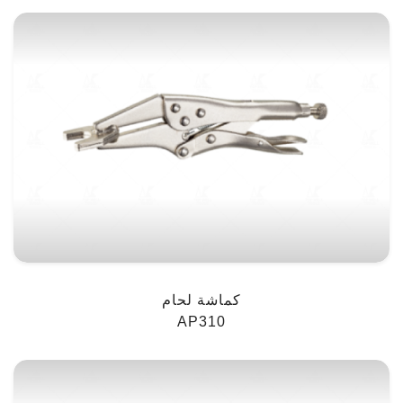
كماشة لحام
AP310