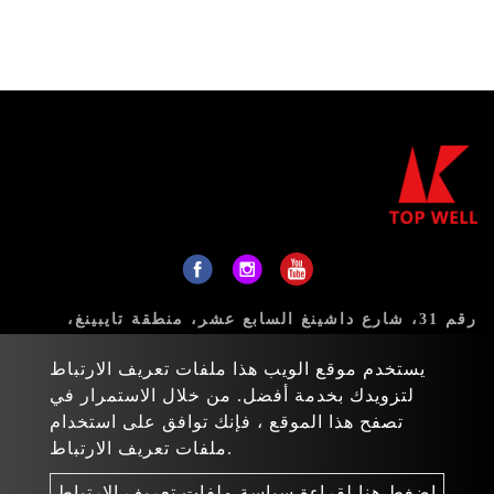
رقم 31، شارع داشينغ السابع عشر، منطقة تايبينغ،
مدينة تايتشونغ 411، تايوان
يستخدم موقع الويب هذا ملفات تعريف الارتباط
البريد:
sales@topwell-tools.com
لتزويدك بخدمة أفضل. من خلال الاستمرار في
تصفح هذا الموقع ، فإنك توافق على استخدام
هاتف:
+886-4-23926088
ملفات تعريف الارتباط.
فاكس: +886-4-23926089
اضغط هنا لقراءة سياسة ملفات تعريف الارتباط