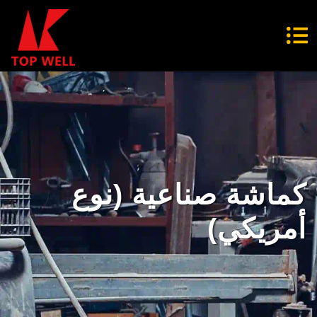
كماشة صناعية (نوع
أمريكي)