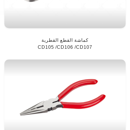
كماشة القطع القطرية
CD105 /CD106 /CD107