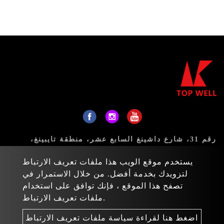
رقم 31، شارع داشينغ السابع عشر، منطقة تايبينغ،
مدينة تايتشونغ 411، تايوان
يستخدم موقع الويب هذا ملفات تعريف الارتباط
البريد:
sales@topwell-tools.com
لتزويدك بخدمة أفضل. من خلال الاستمرار في
تصفح هذا الموقع ، فإنك توافق على استخدام
هاتف:
+886-4-23926088
ملفات تعريف الارتباط.
فاكس: +886-4-23926089
اضغط هنا لقراءة سياسة ملفات تعريف الارتباط