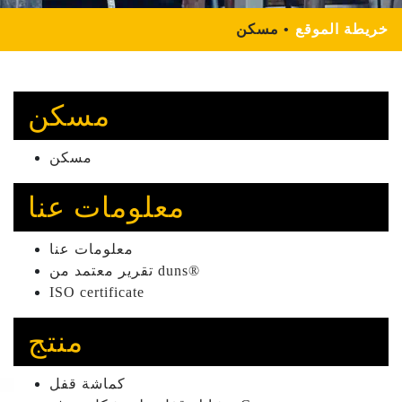
خريطة الموقع
مسكن
مسكن
مسكن
معلومات عنا
معلومات عنا
تقرير معتمد من duns®
ISO certificate
منتج
كماشة قفل