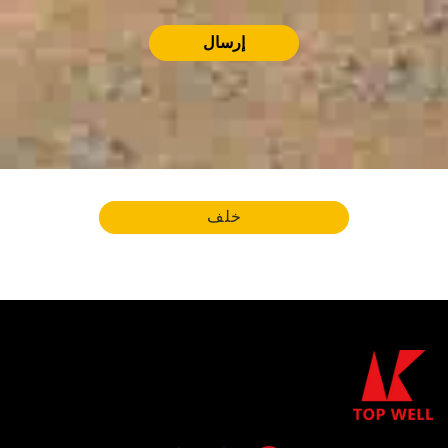
إرسال
خلف