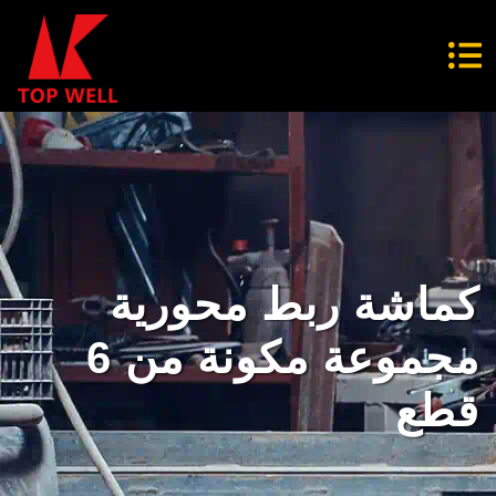
كماشة ربط محورية
مجموعة مكونة من 6
قطع